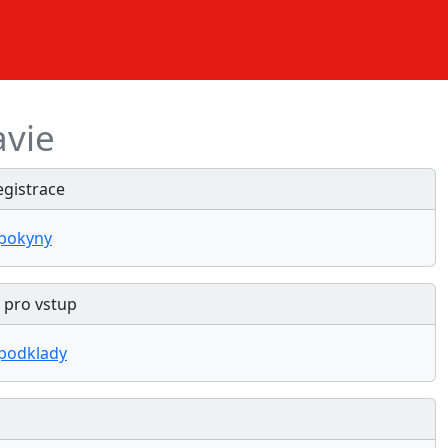
avie
egistrace
 pokyny
 pro vstup
 podklady