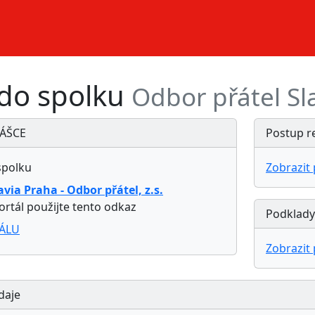
 do spolku
Odbor přátel Sl
ÁŠCE
Postup r
spolku
Zobrazit
avia Praha - Odbor přátel, z.s.
ortál použijte tento odkaz
Podklady
ÁLU
Zobrazit
daje